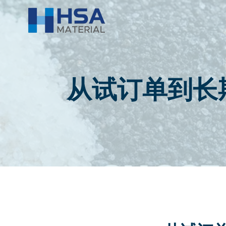
跳
到
内
容
从试订单到长