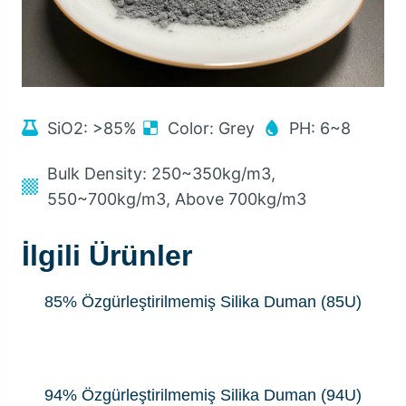
SiO2:
>85%
Color
:
Grey
PH
: 6
~8
Bulk Density
: 250
~350kg/m3
,
550
~700kg/m3
,
Above 700kg/m3
İlgili Ürünler
85% Özgürleştirilmemiş Silika Duman (85U)
94% Özgürleştirilmemiş Silika Duman (94U)