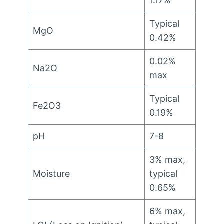
1.17%
Typical
MgO
0.42%
0.02%
Na2O
max
Typical
Fe2O3
0.19%
pH
7-8
3%
max
,
Moisture
typical
0.65%
6%
max
,