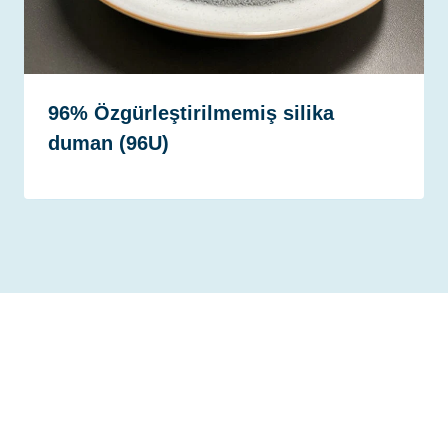
96% Özgürleştirilmemiş silika
duman (96U)