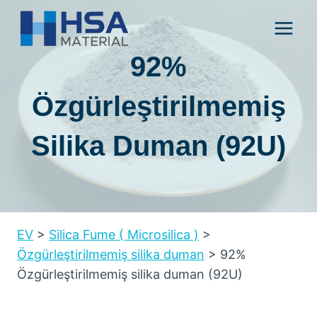
İçeriğe
atla
92%
Özgürleştirilmemiş
Silika Duman (92U)
EV
>
Silica Fume
(
Microsilica
)
>
Özgürleştirilmemiş silika duman
>
92%
Özgürleştirilmemiş silika duman (92U)