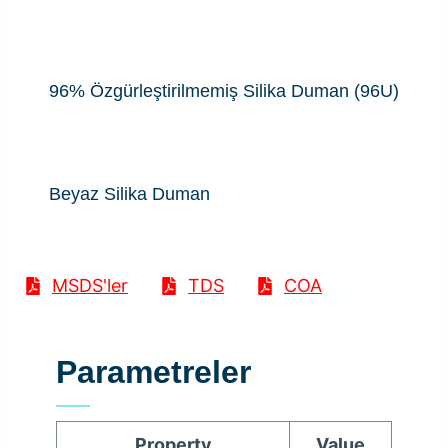
96% Özgürleştirilmemiş Silika Duman (96U)
Beyaz Silika Duman
MSDS'ler
TDS
COA
Parametreler
Property
Value