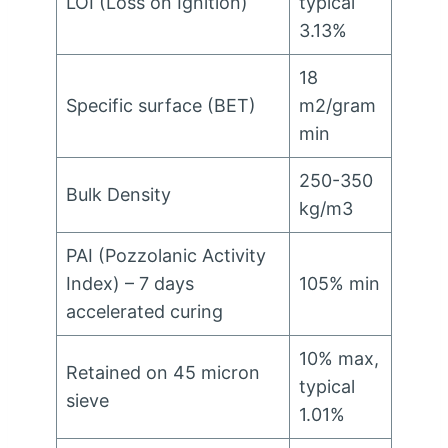
LOI
(
Loss on Ignition
)
typical
3.13%
18
Specific surface
(
BET
)
m2/gram
min
250-350
Bulk Density
kg/m3
PAI
(
Pozzolanic Activity
Index
)
–
7
days
105%
min
accelerated curing
10%
max
,
Retained on
45
micron
typical
sieve
1.01%