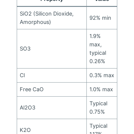
SiO2 (
Silicon Dioxide
,
92%
min
Amorphous
)
1.9%
max
,
SO3
typical
0.26%
Cl
0.3%
max
Free CaO
1.0%
max
Typical
Al2O3
0.75%
Typical
K2O