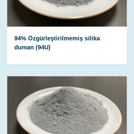
94% Özgürleştirilmemiş silika
duman (94U)