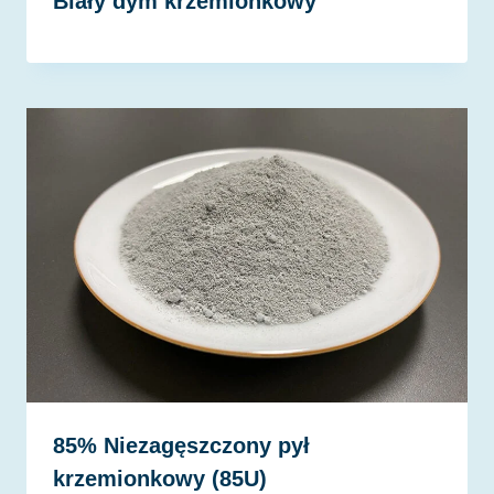
Biały dym krzemionkowy
85% Niezagęszczony pył
krzemionkowy (85U)