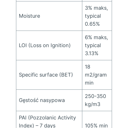
3% maks,
Moisture
typical
0.65%
6% maks,
LOI
(
Loss on Ignition
)
typical
3.13%
18
Specific surface
(
BET
)
m2/gram
min
250-350
Gęstość nasypowa
kg/m3
PAI
(
Pozzolanic Activity
Index
)
–
7
days
105% min