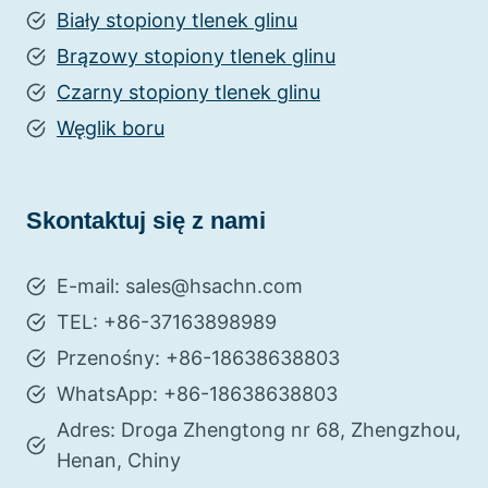
Biały stopiony tlenek glinu
Brązowy stopiony tlenek glinu
Czarny stopiony tlenek glinu
Węglik boru
Skontaktuj się z nami
E-mail: sales@hsachn.com
TEL: +86-37163898989
Przenośny: +86-18638638803
WhatsApp: +86-18638638803
Adres: Droga Zhengtong nr 68, Zhengzhou,
Henan, Chiny