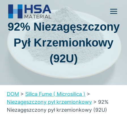
Przejdź
do
treści
92% Niezagęszczony
Pył Krzemionkowy
(92U)
DOM
>
Silica Fume
(
Microsilica
)
>
Niezagęszczony pył krzemionkowy
>
92%
Niezagęszczony pył krzemionkowy (92U)