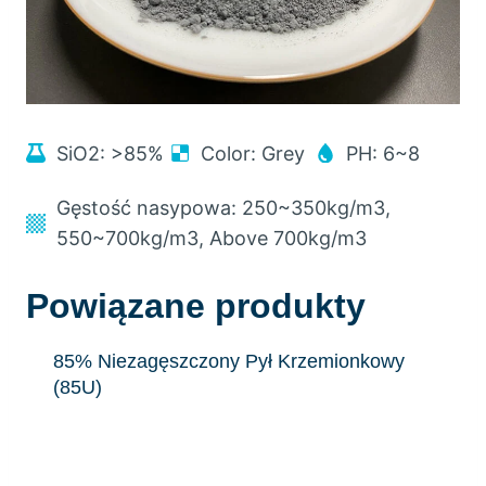
SiO2:
>85%
Color
:
Grey
PH
: 6
~8
Gęstość nasypowa: 250
~350kg/m3
,
550
~700kg/m3
,
Above 700kg/m3
Powiązane produkty
85% Niezagęszczony Pył Krzemionkowy
(85U)